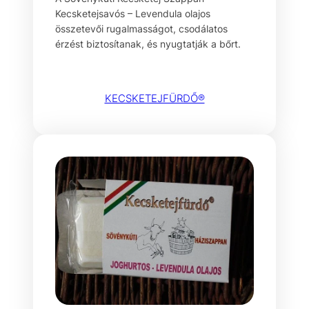
Kecsketejsavós – Levendula olajos
összetevői rugalmasságot, csodálatos
érzést biztosítanak, és nyugtatják a bőrt.
KECSKETEJFÜRDŐ®