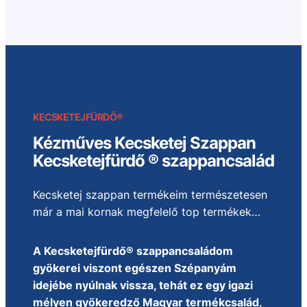
KECSKETEJFÜRDŐ®
Kézműves Kecsketej Szappan
Kecsketejfürdő ® szappancsalád
Kecsketej szappan termékeim természetesen
már a mai kornak megfelelő top termékek…
A Kecsketejfürdő® szappancsaládom
gyökerei viszont egészen Szépanyám
idejébe nyúlnak vissza, tehát ez egy igazi
mélyen gyökeredző Magyar termékcsalád,