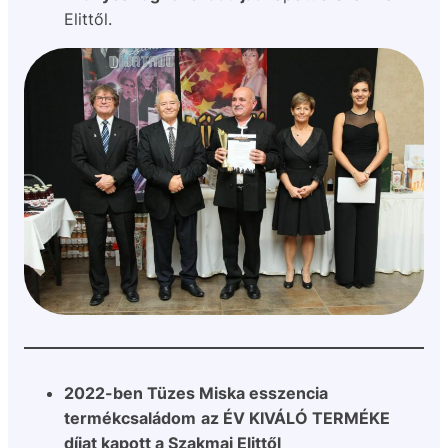
Elittől.
2022-ben Tüzes Miska esszencia
termékcsaládom
az ÉV KIVÁLÓ TERMÉKE
díjat kapott a
Szakmai Elit
től