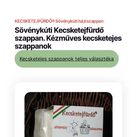
KECSKETEJFÜRDŐ® Sövénykúti háziszappan
Sövénykúti Kecsketejfürdő
szappan.
Kézműves kecsketejes
szappanok
Kecsketejes szappanok teljes választéka