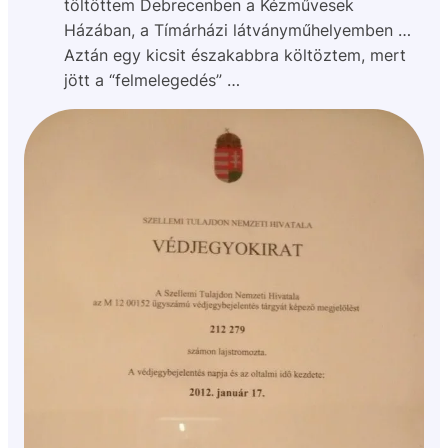
töltöttem Debrecenben a Kézművesek
Házában, a Tímárházi látványműhelyemben …
Aztán egy kicsit északabbra költöztem, mert
jött a “felmelegedés” …