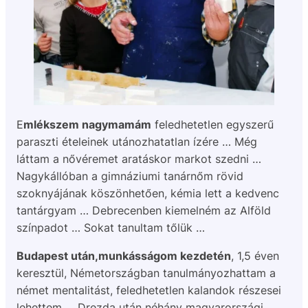
E
mlékszem nagymamám
feledhetetlen egyszerű
paraszti ételeinek utánozhatatlan ízére … Még
láttam a nővéremet aratáskor markot szedni …
Nagykállóban a gimnáziumi tanárnőm rövid
szoknyájának köszönhetően, kémia lett a kedvenc
tantárgyam … Debrecenben kiemelném az Alföld
színpadot … Sokat tanultam tőlük …
Budapest után,munkásságom kezdetén
, 1,5 éven
keresztül, Németországban tanulmányozhattam a
német mentalitást, feledhetetlen kalandok részesei
lehettem … Drezda után néhány magyarországi