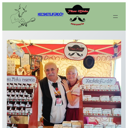
Ugrás
a
KECSKETEJFÜRDŐ®
tartalomhoz