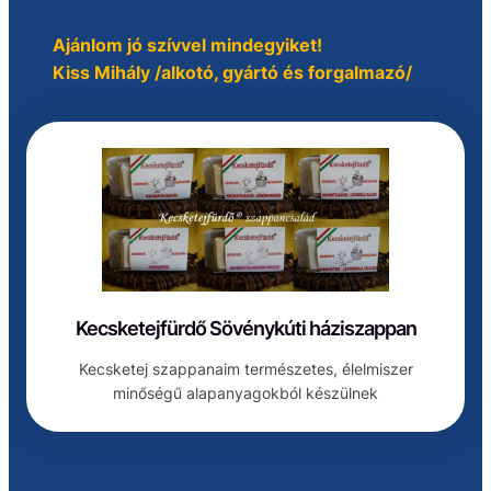
Ajánlom jó szívvel mindegyiket!
Kiss Mihály /alkotó, gyártó és forgalmazó/
Kecsketejfürdő Sövénykúti háziszappan
Kecsketej szappanaim természetes, élelmiszer
minőségű alapanyagokból készülnek