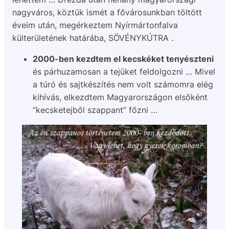
nagyváros, köztük ismét a fővárosunkban töltött
éveim után, megérkeztem Nyírmártonfalva
külterületének határába, SÖVÉNYKÚTRA .
2000-ben kezdtem el kecskéket tenyészteni
és párhuzamosan a tejüket feldolgozni … Mivel
a túró és sajtkészítés nem volt számomra elég
kihívás, elkezdtem Magyarországon elsőként
“kecsketejből szappant” főzni …