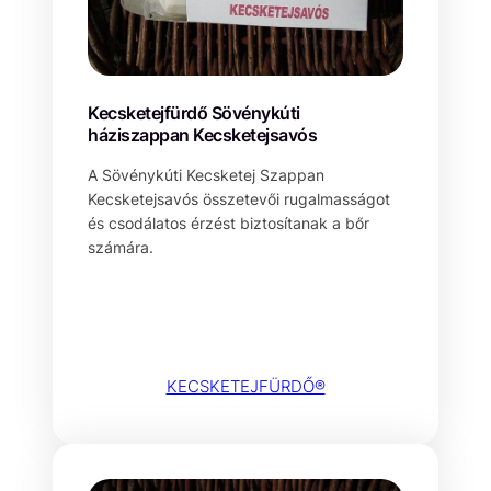
Kecsketejfürdő Sövénykúti
háziszappan Kecsketejsavós
A Sövénykúti Kecsketej Szappan
Kecsketejsavós összetevői rugalmasságot
és csodálatos érzést biztosítanak a bőr
számára.
KECSKETEJFÜRDŐ®