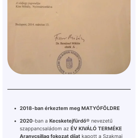
2018-ban érkeztem meg MATYÓFÖLDRE
2020
-ban a
Kecsketejfürdő
® nevezetű
szappancsaládom az
ÉV KIVÁLÓ TERMÉKE
Aranycsillag fokozat díjat
kapott a Szakmai