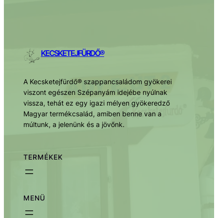
KECSKETEJFÜRDŐ®
A Kecsketejfürdő® szappancsaládom gyökerei
viszont egészen Szépanyám idejébe nyúlnak
vissza, tehát ez egy igazi mélyen gyökeredző
Magyar termékcsalád, amiben benne van a
múltunk, a jelenünk és a jövőnk.
TERMÉKEK
MENÜ