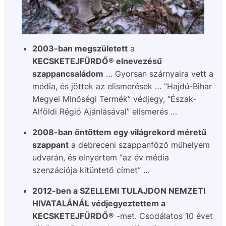
2003-ban megszületett
a
KECSKETEJFÜRDŐ® elnevezésű
szappancsaládom
… Gyorsan szárnyaira vett a
média, és jöttek az elismerések … “Hajdú-Bihar
Megyei Minőségi Termék” védjegy, “Észak-
Alföldi Régió Ajánlásával” elismerés …
2008-ban öntöttem egy világrekord méretű
szappant
a debreceni szappanfőző műhelyem
udvarán, és elnyertem “az év média
szenzációja kitüntető címet” …
2012-ben a SZELLEMI TULAJDON NEMZETI
HIVATALÁNÁL védjegyeztettem a
KECSKETEJFÜRDŐ®
-met. Csodálatos 10 évet