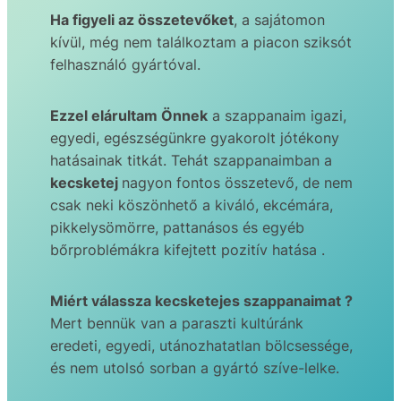
Ha figyeli az összetevőket
, a sajátomon
kívül, még nem találkoztam a piacon sziksót
felhasználó gyártóval.
Ezzel elárultam Önnek
a szappanaim igazi,
egyedi, egészségünkre gyakorolt jótékony
hatásainak titkát. Tehát szappanaimban a
kecsketej
nagyon fontos összetevő, de nem
csak neki köszönhető a kiváló, ekcémára,
pikkelysömörre, pattanásos és egyéb
bőrproblémákra kifejtett pozitív hatása .
Miért válassza kecsketejes szappanaimat ?
Mert bennük van a paraszti kultúránk
eredeti, egyedi, utánozhatatlan bölcsessége,
és nem utolsó sorban a gyártó szíve-lelke.