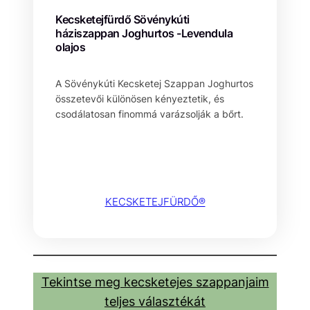
Kecsketejfürdő Sövénykúti
háziszappan Joghurtos -Levendula
olajos
A Sövénykúti Kecsketej Szappan Joghurtos
összetevői különösen kényeztetik, és
csodálatosan finommá varázsolják a bőrt.
KECSKETEJFÜRDŐ®
Tekintse meg kecsketejes szappanjaim
teljes választékát