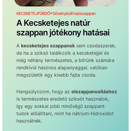
KECSKETEJFÜRDŐ® Sövénykúti háziszappan
A Kecsketejes natúr
szappan jótékony hatásai
A
kecsketejes szappanok
sem csodaszerek,
de ha a sziksó találkozik a kecsketejjel és
még néhány természetes, a bőrünk számára
rendkívül hasznos alapanyaggal, valóban
megszületik egy kisebb fajta csoda.
Hangsúlyozom, hogy az
elszappanosításhoz
is természetes eredetű sziksót használok,
így egy sokkal jobb minőségű szappant
tudok előállítani, mint ha nátrium-hidroxidot
használnék.