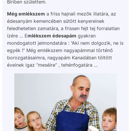
Biriben születtem.
Még emlékszem
a friss hajnali mezők illatára, az
édesanyám kemencében sütött kenyereinek
feledhetetlen zamatára, a frissen fejt tej forralatlan
ízére … E
mlékszem édesapám
gyakran
mondogatott jelmondatára : “Aki nem dolgozik, ne is
egyék !” Még emlékszem nagyapámmal történő
borozgatásaimra, nagyapám Kanadában töltött
éveinek igaz “meséire” , tehénfogatára …