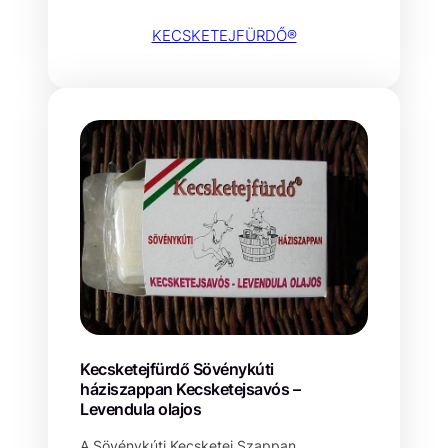
KECSKETEJFÜRDŐ®
Kecsketejfürdő Sövénykúti
háziszappan Kecsketejsavós –
Levendula olajos
A Sövénykúti Kecsketej Szappan