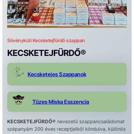
Sövénykúti Kecsketejfürdő szappan
KECSKETEJFÜRDŐ®
Kecsketejes Szappanok
Tüzes Miska Esszencia
KECSKETEJFÜRDŐ®
nevezetű szappancsaládomat
szépanyám 200 éves receptjeiből kiindulva, különös