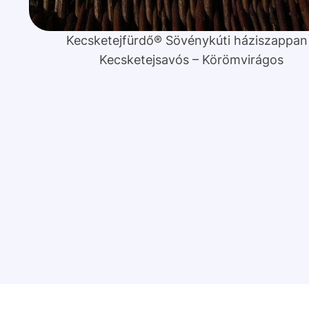
Kecsketejfürdő® Sövénykúti háziszappan
Kecsketejsavós – Körömvirágos