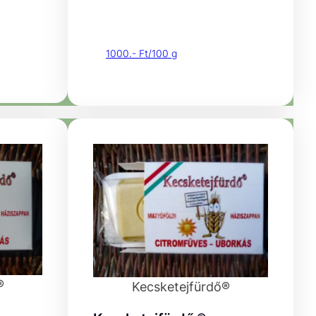
1000.- Ft/100 g
®
Kecsketejfürdő®