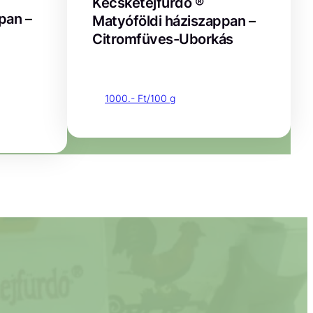
Kecsketejfürdő ®
pan –
Matyóföldi háziszappan –
Citromfüves-Uborkás
1000.- Ft/100 g