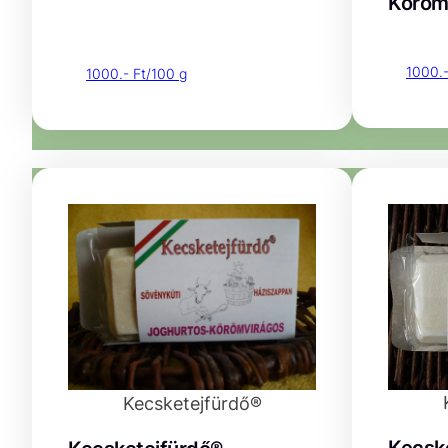
Köröm
1000.-
1000.- Ft/100 g
Kecsketejfürdő®