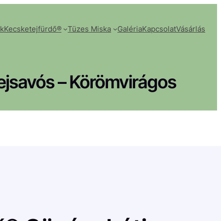
k
Kecsketejfürdő®
Tüzes Miska
Galéria
Kapcsolat
Vásárlás
ejsavós – Körömvirágos