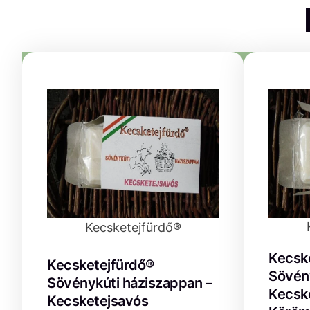
Kecsketejfürdő®
Kecsk
Kecsketejfürdő®
Sövény
Sövénykúti háziszappan –
Kecske
Kecsketejsavós