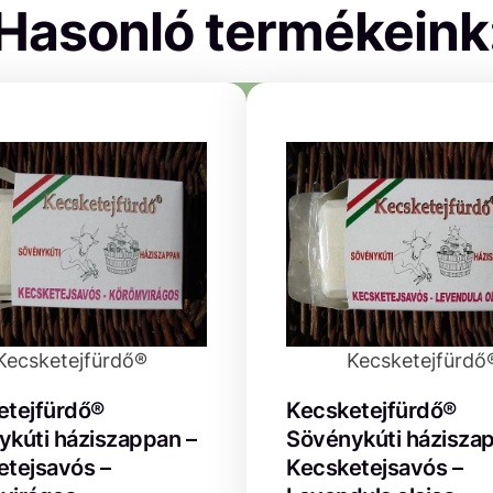
Hasonló termékeink
Kecsketejfürdő®
Kecsketejfürdő
etejfürdő®
Kecsketejfürdő®
kúti háziszappan –
Sövénykúti házisza
tejsavós –
Kecsketejsavós –