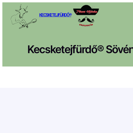
Ugrás
a
KECSKETEJFÜRDŐ®
tartalomhoz
Kecsketejfürdő® Sövén