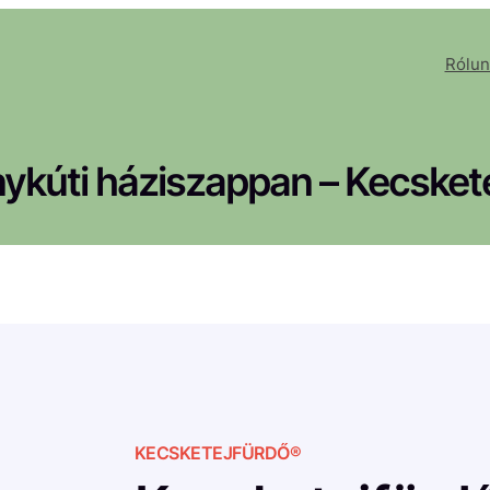
Rólun
ykúti háziszappan – Kecsket
KECSKETEJFÜRDŐ®