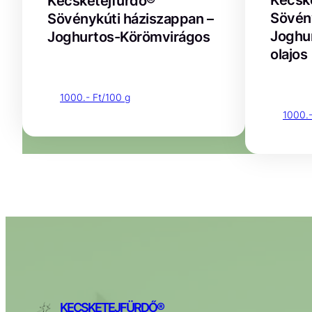
Kecsk
Kecsketejfürdő®
Sövény
Sövénykúti háziszappan –
Joghu
Joghurtos-Körömvirágos
olajos
1000.- Ft/100 g
1000.-
KECSKETEJFÜRDŐ®