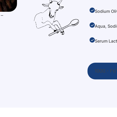
Sodium Oli
 –
Aqua, Sod
Serum Lacti
1000.- Ft/