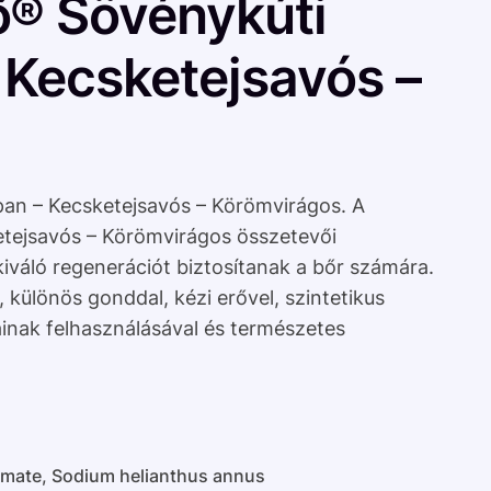
ő® Sövénykúti
 Kecsketejsavós –
an – Kecsketejsavós – Körömvirágos. A
tejsavós – Körömvirágos összetevői
kiváló regenerációt biztosítanak a bőr számára.
különös gonddal, kézi erővel, szintetikus
inak felhasználásával és természetes
mate, Sodium helianthus annus