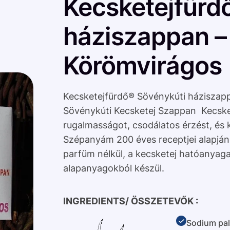
Kecsketejfürd
háziszappan –
Körömvirágos
Kecsketejfürdő® Sövénykúti háziszapp
Sövénykúti Kecsketej Szappan Kecske
rugalmasságot, csodálatos érzést, és 
Szépanyám 200 éves receptjei alapján, 
parfüm nélkül, a kecsketej hatóanyaga
alapanyagokból készül.
INGREDIENTS/ ÖSSZETEVŐK :
Sodium pal