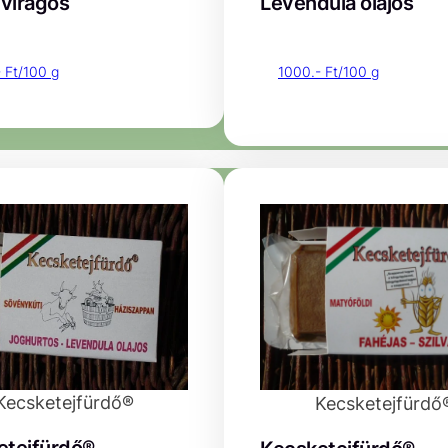
virágos
Levendula olajos
 Ft/100 g
1000.- Ft/100 g
Kecsketejfürdő®
Kecsketejfürdő