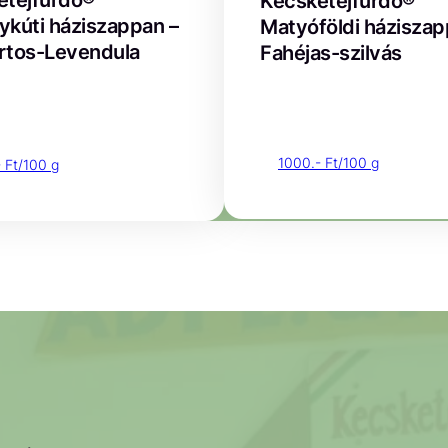
etejfürdő®
Kecsketejfürdő®
kúti háziszappan –
Matyóföldi háziszap
rtos-Levendula
Fahéjas-szilvás
1000.- Ft/100 g
 Ft/100 g