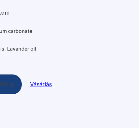
vate
ium carbonate
s, Lavander oil
100 g
Vásárlás