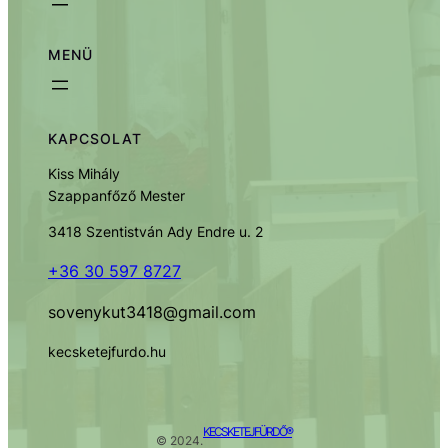
MENÜ
KAPCSOLAT
Kiss Mihály
Szappanfőző Mester
3418 Szentistván Ady Endre u. 2
+36 30 597 8727
sovenykut3418@gmail.com
kecsketejfurdo.hu
KECSKETEJFÜRDŐ®
© 2024.