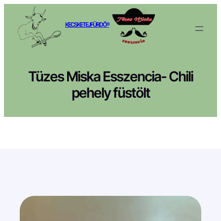
Ugrás
a
KECSKETEJFÜRDŐ®
tartalomhoz
Tüzes Miska Esszencia- Chili
pehely füstölt