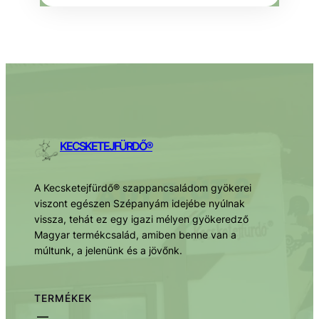
KECSKETEJFÜRDŐ®
A Kecsketejfürdő® szappancsaládom gyökerei
viszont egészen Szépanyám idejébe nyúlnak
vissza, tehát ez egy igazi mélyen gyökeredző
Magyar termékcsalád, amiben benne van a
múltunk, a jelenünk és a jövőnk.
TERMÉKEK