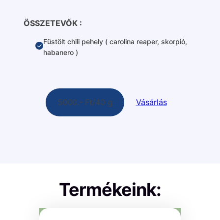
ÖSSZETEVŐK :
Füstölt chili pehely ( carolina reaper, skorpió,
habanero )
5000.- Ft/40 g
Vásárlás
Termékeink: