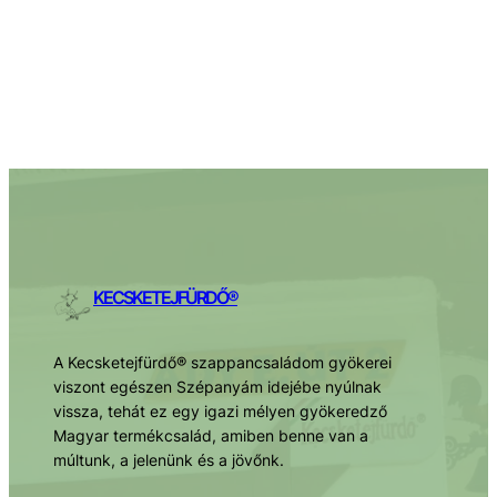
Facebook
Twitter
LinkedIn
Instagram
KECSKETEJFÜRDŐ®
A Kecsketejfürdő® szappancsaládom gyökerei
viszont egészen Szépanyám idejébe nyúlnak
vissza, tehát ez egy igazi mélyen gyökeredző
Magyar termékcsalád, amiben benne van a
múltunk, a jelenünk és a jövőnk.