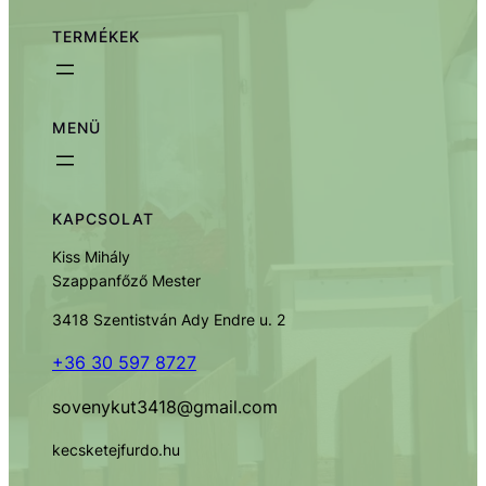
TERMÉKEK
MENÜ
KAPCSOLAT
Kiss Mihály
Szappanfőző Mester
3418 Szentistván Ady Endre u. 2
+36 30 597 8727
sovenykut3418@gmail.com
kecsketejfurdo.hu