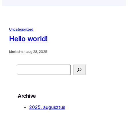
Uncategorized
Hello world!
kimiadmin
·
aug 28, 2025
S
e
a
r
Archive
c
h
2025. augusztus