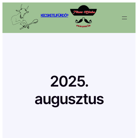
Ugrás
a
KECSKETEJFÜRDŐ®
tartalomhoz
2025.
augusztus